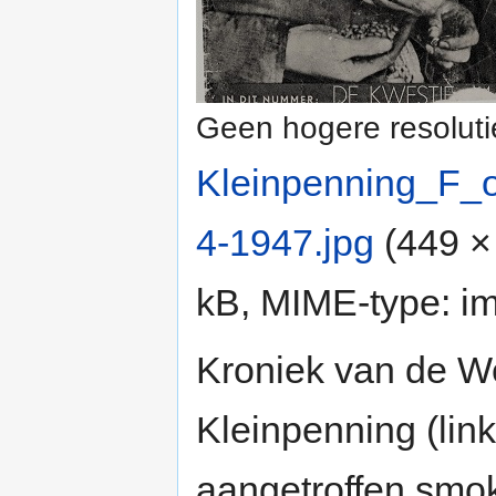
Geen hogere resoluti
Kleinpenning_F_
4-1947.jpg
‎
(449 ×
kB, MIME-type:
i
Kroniek van de W
Kleinpenning (link
aangetroffen smok