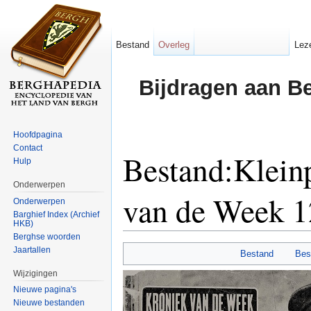
Bestand
Overleg
Lez
Bijdragen aan B
Hoofdpagina
Contact
Bestand:Klein
Hulp
Onderwerpen
van de Week 1
Onderwerpen
Barghief Index (Archief
HKB)
Ga naar:
navigatie
,
zoeken
Berghse woorden
Jaartallen
Bestand
Bes
Wijzigingen
Nieuwe pagina's
Nieuwe bestanden