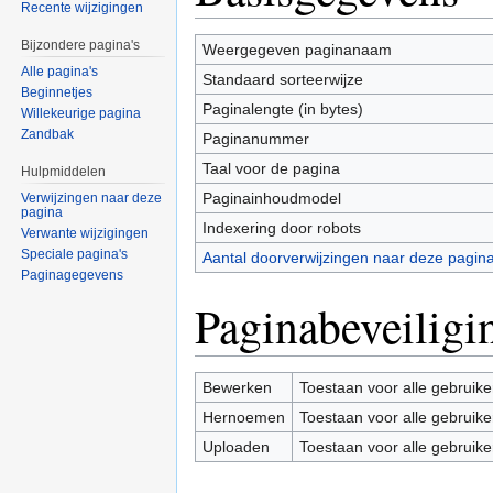
Recente wijzigingen
Bijzondere pagina's
Weergegeven paginanaam
Alle pagina's
Standaard sorteerwijze
Beginnetjes
Paginalengte (in bytes)
Willekeurige pagina
Zandbak
Paginanummer
Taal voor de pagina
Hulpmiddelen
Paginainhoudmodel
Verwijzingen naar deze
pagina
Indexering door robots
Verwante wijzigingen
Speciale pagina's
Aantal doorverwijzingen naar deze pagin
Paginagegevens
Paginabeveiligi
Bewerken
Toestaan voor alle gebruike
Hernoemen
Toestaan voor alle gebruike
Uploaden
Toestaan voor alle gebruike