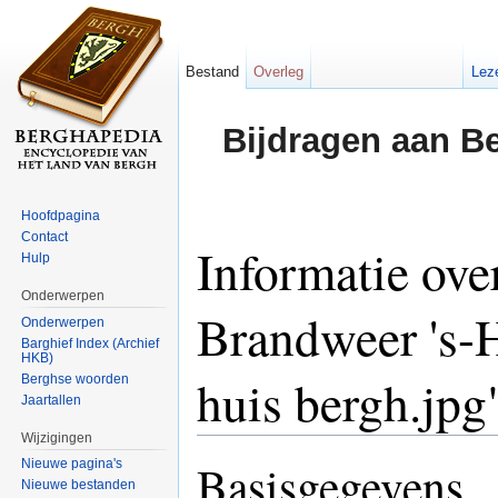
Bestand
Overleg
Lez
Bijdragen aan B
Hoofdpagina
Contact
Informatie ove
Hulp
Onderwerpen
Brandweer 's-H
Onderwerpen
Barghief Index (Archief
HKB)
huis bergh.jpg
Berghse woorden
Jaartallen
Wijzigingen
Ga naar:
navigatie
,
zoeken
Basisgegevens
Nieuwe pagina's
Nieuwe bestanden