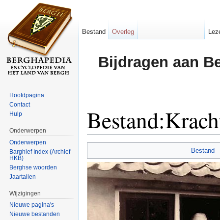
Bestand
Overleg
Lez
Bijdragen aan B
Hoofdpagina
Contact
Bestand:Krach
Hulp
Onderwerpen
Ga naar:
navigatie
,
zoeken
Onderwerpen
Bestand
Barghief Index (Archief
HKB)
Berghse woorden
Jaartallen
Wijzigingen
Nieuwe pagina's
Nieuwe bestanden