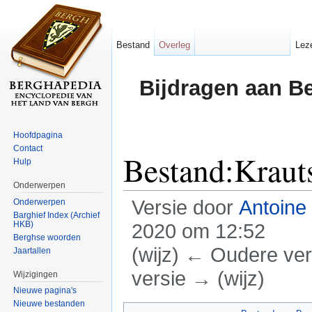
Bestand
Overleg
Lez
Bijdragen aan B
Hoofdpagina
Contact
Bestand:Kraut
Hulp
Onderwerpen
Versie door
Antoine
Onderwerpen
Barghief Index (Archief
HKB)
2020 om 12:52
Berghse woorden
(wijz) ← Oudere vers
Jaartallen
versie → (wijz)
Wijzigingen
Nieuwe pagina's
Ga naar:
navigatie
,
zoeken
Nieuwe bestanden