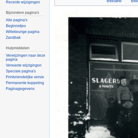
Bestand
Bes
Recente wijzigingen
Bijzondere pagina's
Alle pagina's
Beginnetjes
Willekeurige pagina
Zandbak
Hulpmiddelen
Verwijzingen naar deze
pagina
Verwante wijzigingen
Speciale pagina's
Printvriendelijke versie
Permanente koppeling
Paginagegevens