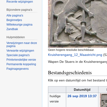
Recente wijzigingen
Bijzondere pagina's
Alle pagina's
Beginnetjes
Willekeurige pagina
Zandbak
Hulpmiddelen
Verwijzingen naar deze
pagina
Geen hogere resolutie beschikbaar.
Verwante wijzigingen
Kruisherengang_12_Maastricht.png
‎
(5
Speciale pagina's
Printvriendelijke versie
Wapen De Stuers in de Kruisherengang
Permanente koppeling
Paginagegevens
Bestandsgeschiedenis
Klik op een datum/tijd om het bestand t
Datum/tijd
huidige
26 sep 2019 13:37
versie