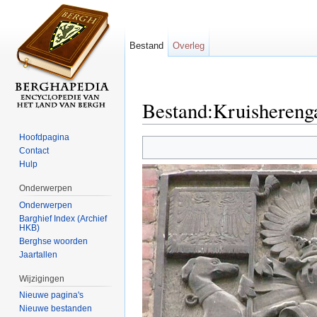
Bestand
Overleg
Bestand:Kruishereng
Ga naar:
navigatie
,
zoeken
Hoofdpagina
Contact
Hulp
Onderwerpen
Onderwerpen
Barghief Index (Archief
HKB)
Berghse woorden
Jaartallen
Wijzigingen
Nieuwe pagina's
Nieuwe bestanden