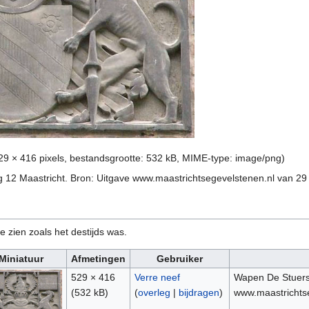
29 × 416 pixels, bestandsgrootte: 532 kB, MIME-type:
image/png
)
 12 Maastricht. Bron: Uitgave www.maastrichtsegevelstenen.nl van 29 
e zien zoals het destijds was.
Miniatuur
Afmetingen
Gebruiker
529 × 416
Verre neef
Wapen De Stuers 
(532 kB)
(
overleg
|
bijdragen
)
www.maastrichtse