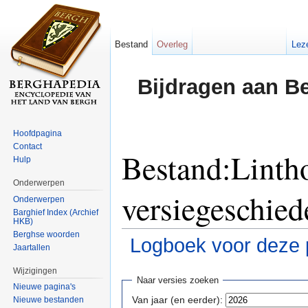
Bestand
Overleg
Lez
Bijdragen aan B
Hoofdpagina
Contact
Bestand:Lintho
Hulp
Onderwerpen
versiegeschied
Onderwerpen
Barghief Index (Archief
HKB)
Berghse woorden
Logboek voor deze 
Jaartallen
Ga naar:
navigatie
,
zoeken
Wijzigingen
Naar versies zoeken
Nieuwe pagina's
Van jaar (en eerder):
Nieuwe bestanden