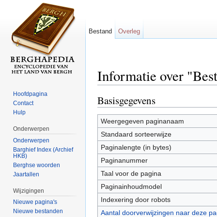
Bestand
Overleg
Informatie over "Bes
Ga naar:
navigatie
,
zoeken
Hoofdpagina
Basisgegevens
Contact
Hulp
Weergegeven paginanaam
Onderwerpen
Standaard sorteerwijze
Onderwerpen
Paginalengte (in bytes)
Barghief Index (Archief
HKB)
Paginanummer
Berghse woorden
Taal voor de pagina
Jaartallen
Paginainhoudmodel
Wijzigingen
Indexering door robots
Nieuwe pagina's
Nieuwe bestanden
Aantal doorverwijzingen naar deze pa