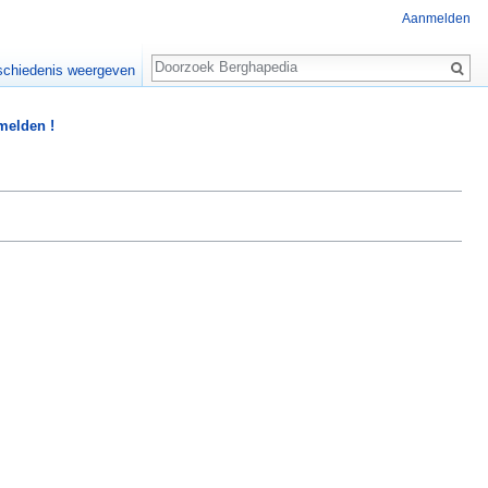
Aanmelden
Zoeken
chiedenis weergeven
 melden !