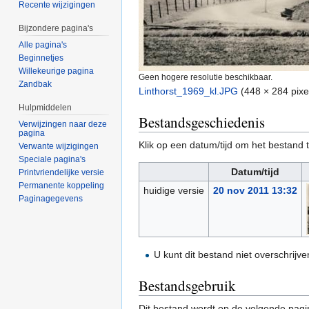
Recente wijzigingen
Bijzondere pagina's
Alle pagina's
Beginnetjes
Willekeurige pagina
Geen hogere resolutie beschikbaar.
Zandbak
Linthorst_1969_kl.JPG
‎
(448 × 284 pixe
Hulpmiddelen
Bestandsgeschiedenis
Verwijzingen naar deze
pagina
Klik op een datum/tijd om het bestand t
Verwante wijzigingen
Speciale pagina's
Datum/tijd
Printvriendelijke versie
Permanente koppeling
huidige versie
20 nov 2011 13:32
Paginagegevens
U kunt dit bestand niet overschrijve
Bestandsgebruik
Dit bestand wordt op de volgende pagi