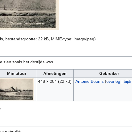
ls, bestandsgrootte: 22 kB, MIME-type:
image/jpeg
)
e zien zoals het destijds was.
Miniatuur
Afmetingen
Gebruiker
448 × 284
(22 kB)
Antoine Booms
(
overleg
|
bijd
n.
na gebruikt: