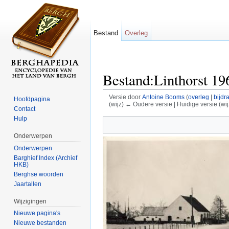
Bestand
Overleg
Bestand:Linthorst 19
Versie door
Antoine Booms
(
overleg
|
bijdr
Hoofdpagina
(wijz) ← Oudere versie | Huidige versie (wij
Contact
Ga naar:
navigatie
,
zoeken
Hulp
Onderwerpen
Onderwerpen
Barghief Index (Archief
HKB)
Berghse woorden
Jaartallen
Wijzigingen
Nieuwe pagina's
Nieuwe bestanden