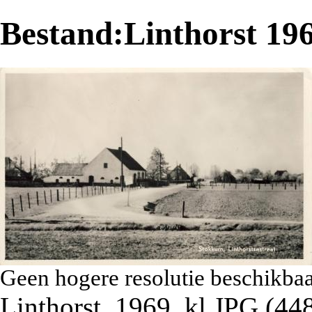
Bestand:Linthorst 19
Geen hogere resolutie beschikbaa
Linthorst_1969_kl.JPG
‎
(448