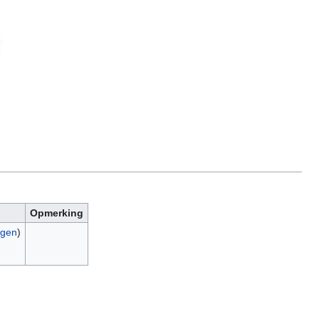
Opmerking
agen
)