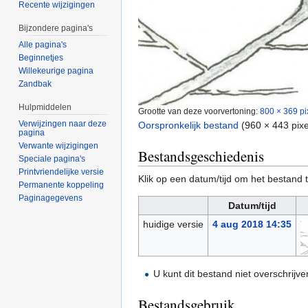
Recente wijzigingen
Bijzondere pagina's
Alle pagina's
Beginnetjes
Willekeurige pagina
Zandbak
Hulpmiddelen
Grootte van deze voorvertoning:
800 × 369 pi
Verwijzingen naar deze
Oorspronkelijk bestand
‎
(960 × 443 pix
pagina
Verwante wijzigingen
Bestandsgeschiedenis
Speciale pagina's
Printvriendelijke versie
Klik op een datum/tijd om het bestand t
Permanente koppeling
Paginagegevens
Datum/tijd
huidige versie
4 aug 2018 14:35
U kunt dit bestand niet overschrijve
Bestandsgebruik