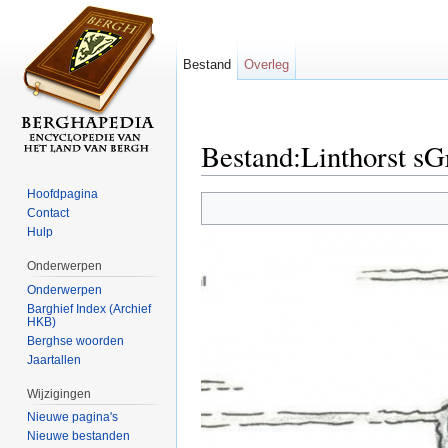
Bestand
Overleg
Bestand:Linthorst sG
Ga naar:
navigatie
,
zoeken
Hoofdpagina
Contact
Hulp
Onderwerpen
Onderwerpen
Barghief Index (Archief
HKB)
Berghse woorden
Jaartallen
Wijzigingen
Nieuwe pagina's
Nieuwe bestanden