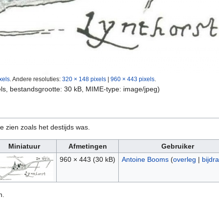
xels
.
Andere resoluties:
320 × 148 pixels
|
960 × 443 pixels
.
els, bestandsgrootte: 30 kB, MIME-type:
image/jpeg
)
e zien zoals het destijds was.
Miniatuur
Afmetingen
Gebruiker
960 × 443
(30 kB)
Antoine Booms
(
overleg
|
bijdr
n.