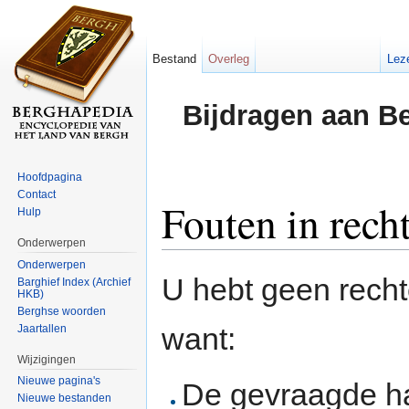
Bestand
Overleg
Lez
Bijdragen aan B
Hoofdpagina
Contact
Fouten in rech
Hulp
Onderwerpen
Ga naar:
navigatie
,
zoeken
Onderwerpen
U hebt geen rech
Barghief Index (Archief
HKB)
Berghse woorden
want:
Jaartallen
Wijzigingen
Nieuwe pagina's
De gevraagde h
Nieuwe bestanden