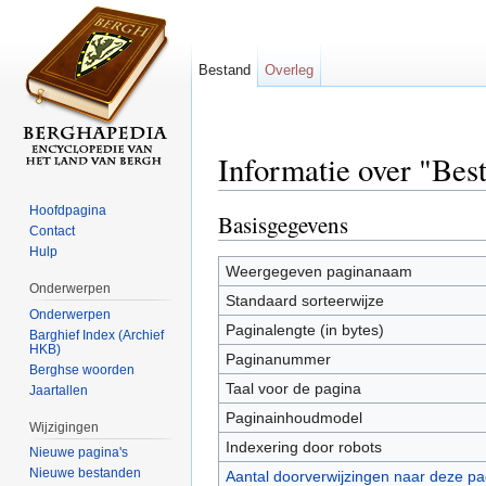
Bestand
Overleg
Informatie over "B
Ga naar:
navigatie
,
zoeken
Hoofdpagina
Basisgegevens
Contact
Hulp
Weergegeven paginanaam
Onderwerpen
Standaard sorteerwijze
Onderwerpen
Paginalengte (in bytes)
Barghief Index (Archief
HKB)
Paginanummer
Berghse woorden
Taal voor de pagina
Jaartallen
Paginainhoudmodel
Wijzigingen
Indexering door robots
Nieuwe pagina's
Nieuwe bestanden
Aantal doorverwijzingen naar deze pa