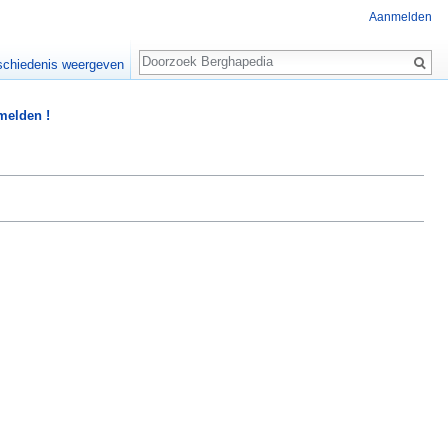
Aanmelden
Zoeken
chiedenis weergeven
 melden !