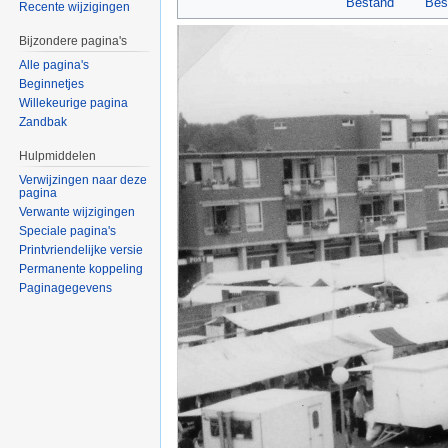
Bestand
Bes
Recente wijzigingen
Bijzondere pagina's
Alle pagina's
Beginnetjes
Willekeurige pagina
Zandbak
Hulpmiddelen
Verwijzingen naar deze
pagina
Verwante wijzigingen
Speciale pagina's
Printvriendelijke versie
Permanente koppeling
Paginagegevens