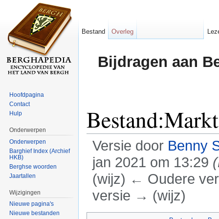
Bestand
Overleg
Lez
Bijdragen aan B
Hoofdpagina
Contact
Bestand:Markt
Hulp
Onderwerpen
Versie door
Benny 
Onderwerpen
Barghief Index (Archief
HKB)
jan 2021 om 13:29
Berghse woorden
(wijz) ← Oudere vers
Jaartallen
versie → (wijz)
Wijzigingen
Nieuwe pagina's
Ga naar:
navigatie
,
zoeken
Nieuwe bestanden