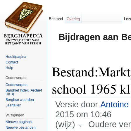
Bestand
Overleg
Lez
Bijdragen aan B
Hoofdpagina
Contact
Bestand:Marktp
Hulp
Onderwerpen
school 1965 kl
Onderwerpen
Barghief Index (Archief
HKB)
Berghse woorden
Versie door
Antoine
Jaartallen
2015 om 10:46
Wijzigingen
(wijz) ← Oudere vers
Nieuwe pagina's
Nieuwe bestanden