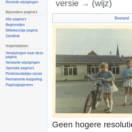
versie → (wijz)
Recente wijzigingen
Ga naar:
navigatie
,
zoeken
Bijzondere pagina's
Bestand
Alle pagina's
Beginnetjes
Willekeurige pagina
Zandbak
Hulpmiddelen
Verwijzingen naar deze
pagina
Verwante wijzigingen
Speciale pagina's
Printvriendelijke versie
Permanente koppeling
Paginagegevens
Geen hogere resoluti