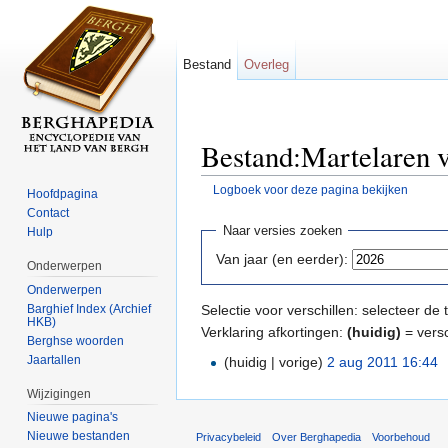
Bestand
Overleg
Bestand:Martelaren v
Logboek voor deze pagina bekijken
Hoofdpagina
Ga naar:
navigatie
,
zoeken
Contact
Naar versies zoeken
Hulp
Van jaar (en eerder):
Onderwerpen
Onderwerpen
Barghief Index (Archief
Selectie voor verschillen: selecteer d
HKB)
Verklaring afkortingen:
(huidig)
= versc
Berghse woorden
Jaartallen
(huidig | vorige)
2 aug 2011 16:44
‎
Wijzigingen
Nieuwe pagina's
Nieuwe bestanden
Privacybeleid
Over Berghapedia
Voorbehoud