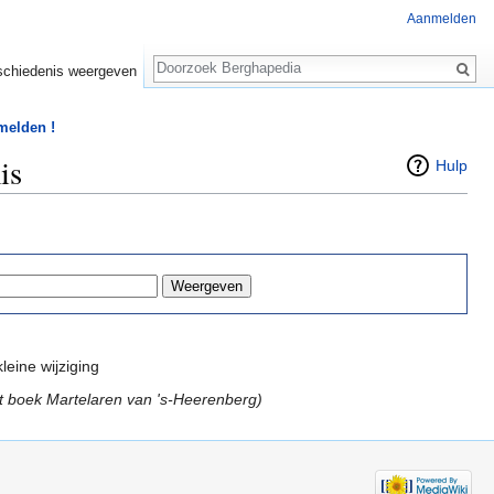
Aanmelden
Zoeken
chiedenis weergeven
 melden !
is
Hulp
leine wijziging
et boek Martelaren van 's-Heerenberg)