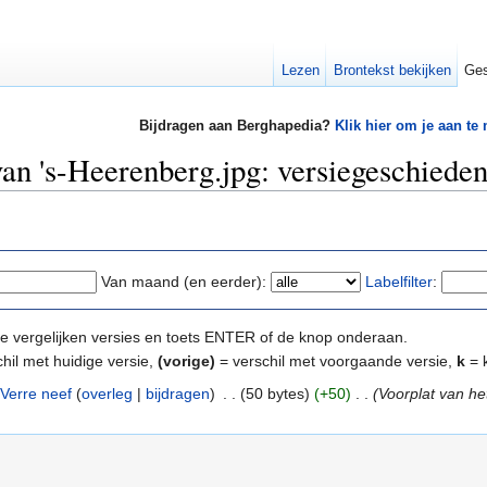
Lezen
Brontekst bekijken
Ges
Bijdragen aan Berghapedia?
Klik hier om je aan te
an 's-Heerenberg.jpg: versiegeschieden
Van maand (en eerder):
Labelfilter
:
e te vergelijken versies en toets ENTER of de knop onderaan.
hil met huidige versie,
(vorige)
= verschil met voorgaande versie,
k
= k
Verre neef
(
overleg
|
bijdragen
)
‎
. .
(50 bytes)
(+50)
‎
. .
(Voorplat van h