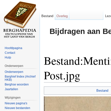
Bestand
Overleg
Lez
Bijdragen aan B
Hoofdpagina
Contact
Bestand:Ment
Hulp
Onderwerpen
Post.jpg
Onderwerpen
Barghief Index (Archief
HKB)
Ga naar:
navigatie
,
zoeken
Berghse woorden
Jaartallen
Bestand
Wijzigingen
Nieuwe pagina's
Nieuwe bestanden