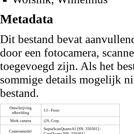
Metadata
Dit bestand bevat aanvullen
door een fotocamera, scann
toegevoegd zijn. Als het be
sommige details mogelijk ni
bestand.
Omschrijving
13 - Front
afbeelding
Merk camera
i2S, Corp.
SupraScanQuartzA1 [SN: 350301] -
Cameramodel
CamQuartz [SN: 350301]