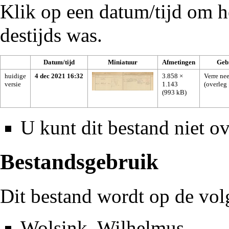
Klik op een datum/tijd om he
destijds was.
Datum/tijd
Miniatuur
Afmetingen
Geb
huidige
4 dec 2021 16:32
3.858 ×
Verre nee
versie
1.143
(
overleg
(993 kB)
U kunt dit bestand niet ov
Bestandsgebruik
Dit bestand wordt op de vol
Wolsink, Wilhelmus