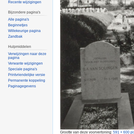
Recente wijzigingen
Bijzondere pagina's
Alle pagina's
Beginnetjes
Willekeurige pagina
Zandbak
Hulpmiddelen
Verwijzingen naar deze
pagina
Verwante wijzigingen
Speciale pagina's
Printvriendelijke versie
Permanente koppeling
Paginagegevens
Grootte van deze voorvertoning:
591 × 600 pi