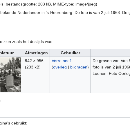
els, bestandsgrootte: 203 kB, MIME-type:
image/jpeg
)
ekende Nederlander in 's-Heerenberg. De foto is van 2 juli 1968. De g
e zien zoals het destijds was.
niatuur
Afmetingen
Gebruiker
942 × 956
Verre neef
De graven van Van 
(203 kB)
(
overleg
|
bijdragen
)
foto is van 2 juli 1
Loenen. Foto Oorlog
n.
ina's gebruikt: