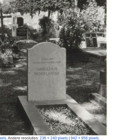
xels
.
Andere resoluties:
236 × 240 pixels
|
942 × 956 pixels
.