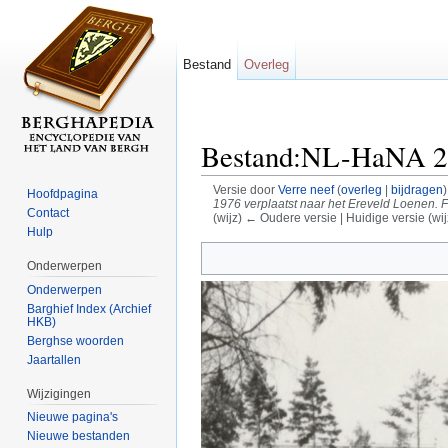
Bestand
Overleg
Bestand:NL-HaNA 2.
Versie door
Verre neef
(
overleg
|
bijdragen
)
Hoofdpagina
1976 verplaatst naar het Ereveld Loenen. F
Contact
(wijz) ← Oudere versie | Huidige versie (wij
Hulp
Ga naar:
navigatie
,
zoeken
Onderwerpen
Onderwerpen
Barghief Index (Archief
HKB)
Berghse woorden
Jaartallen
Wijzigingen
Nieuwe pagina's
Nieuwe bestanden