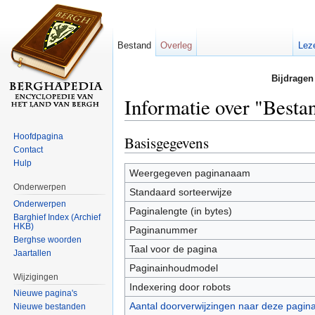
Bestand
Overleg
Lez
Bijdragen
Informatie over "Besta
Ga naar:
navigatie
,
zoeken
Hoofdpagina
Basisgegevens
Contact
Hulp
Weergegeven paginanaam
Onderwerpen
Standaard sorteerwijze
Onderwerpen
Paginalengte (in bytes)
Barghief Index (Archief
HKB)
Paginanummer
Berghse woorden
Taal voor de pagina
Jaartallen
Paginainhoudmodel
Wijzigingen
Indexering door robots
Nieuwe pagina's
Aantal doorverwijzingen naar deze pagin
Nieuwe bestanden