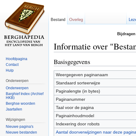
Bestand
Overleg
Lez
Bijdragen
Informatie over "Be
Ga naar:
navigatie
,
zoeken
Hoofdpagina
Basisgegevens
Contact
Hulp
Weergegeven paginanaam
Onderwerpen
Standaard sorteerwijze
Onderwerpen
Paginalengte (in bytes)
Barghief Index (Archief
HKB)
Paginanummer
Berghse woorden
Taal voor de pagina
Jaartallen
Paginainhoudmodel
Wijzigingen
Indexering door robots
Nieuwe pagina's
Aantal doorverwijzingen naar deze pagin
Nieuwe bestanden