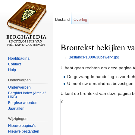
Bestand
Overleg
Brontekst bekijken v
←
Bestand:P1000638bewerkt.jpg
Hoofdpagina
Ga naar:
navigatie
,
zoeken
Contact
U hebt geen rechten om deze pagina t
Hulp
De gevraagde handeling is voorbe
Onderwerpen
U moet uw e-mailadres bevestigen 
Onderwerpen
Barghief Index (Archief
U kunt de brontekst van deze pagina b
HKB)
Berghse woorden
Jaartallen
Wijzigingen
Nieuwe pagina's
Nieuwe bestanden