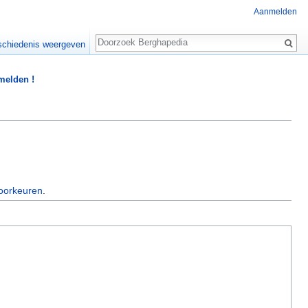
Aanmelden
Zoeken
chiedenis weergeven
 melden !
oorkeuren
.