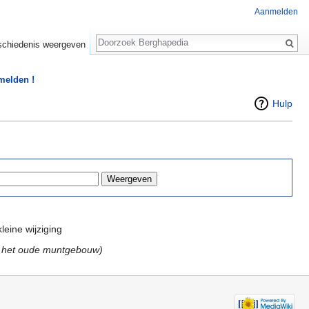
Aanmelden
Zoeken
chiedenis weergeven
 melden !
Hulp
leine wijziging
r het oude muntgebouw)