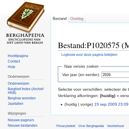
Bestand
Overleg
Bestand:P1020575 (M
Logboek voor deze pagina bekijken
Hoofdpagina
Ga naar:
navigatie
,
zoeken
Contact
Naar versies zoeken
Hulp
Van jaar (en eerder):
Onderwerpen
Onderwerpen
Barghief Index (Archief
Selectie voor verschillen: selecteer d
HKB)
Verklaring afkortingen:
(huidig)
= versc
Berghse woorden
Jaartallen
(huidig | vorige)
19 sep 2009 23:09
Wijzigingen
Nieuwe pagina's
Nieuwe bestanden
Privacybeleid
Over Berghapedia
Voorbehoud