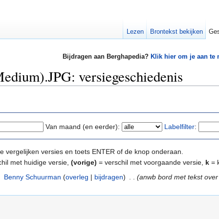
Lezen
Brontekst bekijken
Ges
Bijdragen aan Berghapedia?
Klik hier om je aan te
edium).JPG: versiegeschiedenis
Van maand (en eerder):
Labelfilter
:
e te vergelijken versies en toets ENTER of de knop onderaan.
hil met huidige versie,
(vorige)
= verschil met voorgaande versie,
k
= k
‎
Benny Schuurman
(
overleg
|
bijdragen
)
‎
. .
(anwb bord met tekst ove