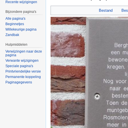
Recente wijzigingen
Ga naar:
navigatie
,
zoeken
Bestand
Bes
Bijzondere pagina's
Alle pagina's
Beginnetjes
Willekeurige pagina
Zandbak
Hulpmiddelen
Verwijzingen naar deze
pagina
Verwante wijzigingen
Speciale pagina's
Printvriendelijke versie
Permanente koppeling
Paginagegevens