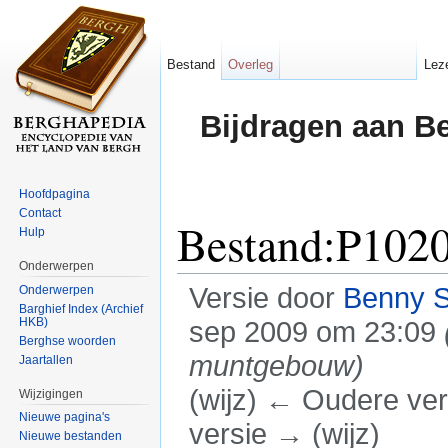
Bestand
Overleg
Lez
Bijdragen aan B
Hoofdpagina
Contact
Bestand:P102
Hulp
Onderwerpen
Versie door
Benny 
Onderwerpen
Barghief Index (Archief
HKB)
sep 2009 om 23:09
Berghse woorden
muntgebouw)
Jaartallen
(wijz) ← Oudere vers
Wijzigingen
Nieuwe pagina's
versie → (wijz)
Nieuwe bestanden