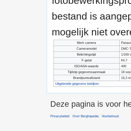
fotobewerkingspr
bestand is aange
mogelijk niet ove
Merk camera
Panaso
Cameramodel
DMC-
Belichtingstijd
1/160 
F-getal
f/4,7
ISO/ASA-waarde
400
Tijdstip gegevensaanmaak
18 sep
Brandpuntsafstand
16,3 
Uitgebreide gegevens bekijken
Deze pagina is voor h
Privacybeleid
Over Berghapedia
Voorbehoud