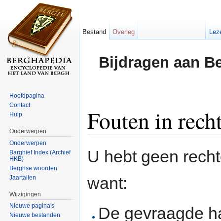
Bestand
Overleg
Lez
Bijdragen aan B
Hoofdpagina
Contact
Fouten in rech
Hulp
Onderwerpen
Ga naar:
navigatie
,
zoeken
Onderwerpen
U hebt geen rech
Barghief Index (Archief
HKB)
Berghse woorden
want:
Jaartallen
Wijzigingen
Nieuwe pagina's
De gevraagde h
Nieuwe bestanden