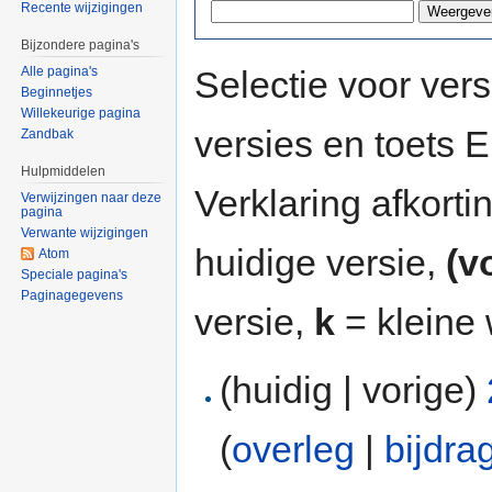
Recente wijzigingen
Bijzondere pagina's
Selectie voor vers
Alle pagina's
Beginnetjes
Willekeurige pagina
versies en toets
Zandbak
Hulpmiddelen
Verklaring afkort
Verwijzingen naar deze
pagina
Verwante wijzigingen
huidige versie,
(v
Atom
Speciale pagina's
Paginagegevens
versie,
k
= kleine 
(huidig | vorige)
(
overleg
|
bijdra