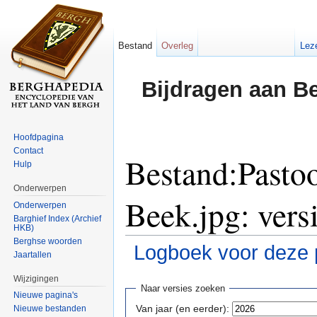
Bestand
Overleg
Lez
Bijdragen aan B
Hoofdpagina
Contact
Bestand:Pasto
Hulp
Onderwerpen
Beek.jpg: vers
Onderwerpen
Barghief Index (Archief
HKB)
Berghse woorden
Logboek voor deze 
Jaartallen
Ga naar:
navigatie
,
zoeken
Wijzigingen
Naar versies zoeken
Nieuwe pagina's
Van jaar (en eerder):
Nieuwe bestanden