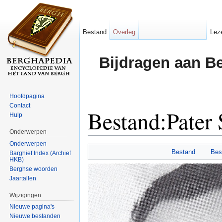
Bestand
Overleg
Lez
Bijdragen aan B
Hoofdpagina
Contact
Bestand:Pater 
Hulp
Onderwerpen
Ga naar:
navigatie
,
zoeken
Onderwerpen
Bestand
Bes
Barghief Index (Archief
HKB)
Berghse woorden
Jaartallen
Wijzigingen
Nieuwe pagina's
Nieuwe bestanden