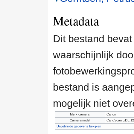
Metadata
Dit bestand bevat
waarschijnlijk do
fotobewerkingspr
bestand is aange
mogelijk niet ove
Merk camera
Canon
Cameramodel
CanoScan LiDE 12
Uitgebreide gegevens bekijken