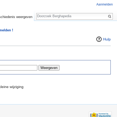
Aanmelden
Zoeken
chiedenis weergeven
 melden !
Hulp
leine wijziging