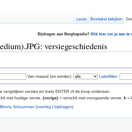
Lezen
Brontekst bekijken
Ges
Bijdragen aan Berghapedia?
Klik hier om je aan te
edium).JPG: versiegeschiedenis
Van maand (en eerder):
Labelfilter
:
e te vergelijken versies en toets ENTER of de knop onderaan.
hil met huidige versie,
(vorige)
= verschil met voorgaande versie,
k
= k
Benny Schuurman
(
overleg
|
bijdragen
)