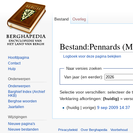
Bestand
Overleg
Bestand:Pennards (M
Logboek voor deze pagina bekijken
Hoofdpagina
Ga naar:
navigatie
,
zoeken
Contact
Naar versies zoeken
Hulp
Van jaar (en eerder):
Onderwerpen
Onderwerpen
Barghief Index (Archief
Selectie voor verschillen: selecteer d
HKB)
Verklaring afkortingen:
(huidig)
= versc
Berghse woorden
Jaartallen
(huidig | vorige)
9 sep 2009 14:37
‎
Wijzigingen
Nieuwe pagina's
Nieuwe bestanden
Privacybeleid
Over Berghapedia
Voorbehoud