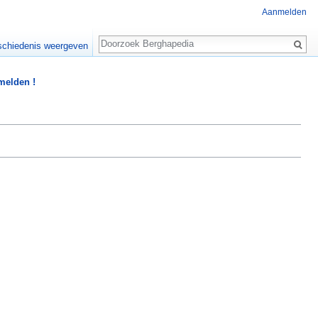
Aanmelden
Zoeken
chiedenis weergeven
 melden !