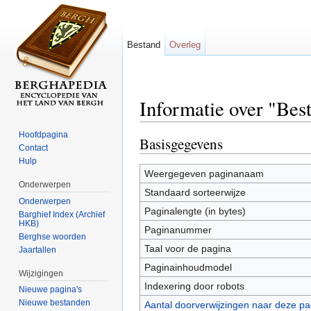
Bestand
Overleg
Informatie over "Be
Ga naar:
navigatie
,
zoeken
Hoofdpagina
Basisgegevens
Contact
Hulp
Weergegeven paginanaam
Onderwerpen
Standaard sorteerwijze
Onderwerpen
Paginalengte (in bytes)
Barghief Index (Archief
HKB)
Paginanummer
Berghse woorden
Taal voor de pagina
Jaartallen
Paginainhoudmodel
Wijzigingen
Indexering door robots
Nieuwe pagina's
Nieuwe bestanden
Aantal doorverwijzingen naar deze pa