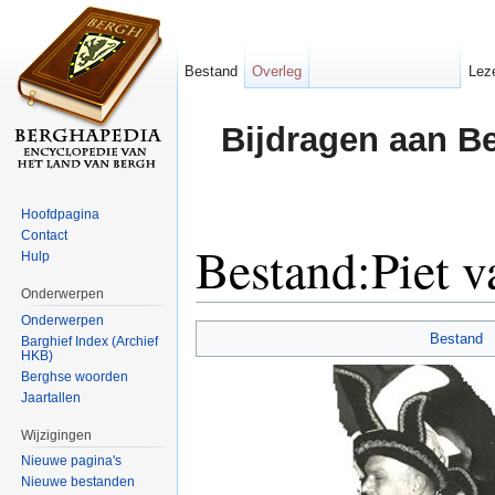
Bestand
Overleg
Lez
Bijdragen aan B
Hoofdpagina
Contact
Bestand:Piet 
Hulp
Onderwerpen
Ga naar:
navigatie
,
zoeken
Onderwerpen
Bestand
Barghief Index (Archief
HKB)
Berghse woorden
Jaartallen
Wijzigingen
Nieuwe pagina's
Nieuwe bestanden