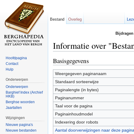
Bestand
Overleg
Lez
Bijdragen
Informatie over "Besta
Ga naar:
navigatie
,
zoeken
Hoofdpagina
Basisgegevens
Contact
Hulp
Weergegeven paginanaam
Onderwerpen
Standaard sorteerwijze
Onderwerpen
Paginalengte (in bytes)
Barghief Index (Archief
HKB)
Paginanummer
Berghse woorden
Taal voor de pagina
Jaartallen
Paginainhoudmodel
Wijzigingen
Indexering door robots
Nieuwe pagina's
Aantal doorverwijzingen naar deze pagin
Nieuwe bestanden