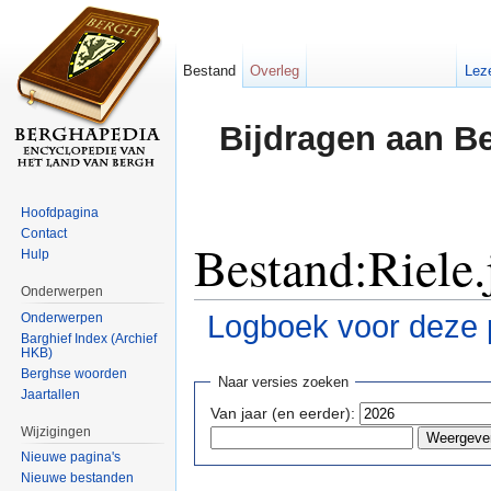
Bestand
Overleg
Lez
Bijdragen aan B
Hoofdpagina
Contact
Bestand:Riele.
Hulp
Onderwerpen
Logboek voor deze 
Onderwerpen
Barghief Index (Archief
HKB)
Ga naar:
navigatie
,
zoeken
Berghse woorden
Naar versies zoeken
Jaartallen
Van jaar (en eerder):
Wijzigingen
Nieuwe pagina's
Nieuwe bestanden