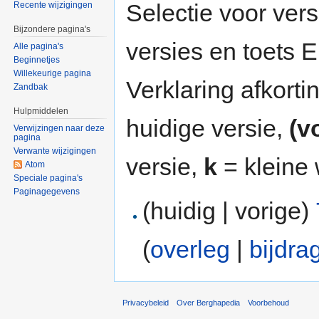
Selectie voor vers
Recente wijzigingen
Bijzondere pagina's
versies en toets
Alle pagina's
Beginnetjes
Willekeurige pagina
Verklaring afkort
Zandbak
Hulpmiddelen
huidige versie,
(v
Verwijzingen naar deze
pagina
Verwante wijzigingen
versie,
k
= kleine 
Atom
Speciale pagina's
Paginagegevens
(huidig | vorige)
(
overleg
|
bijdra
Privacybeleid
Over Berghapedia
Voorbehoud