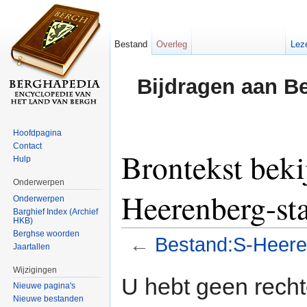
Bestand
Overleg
Lez
Bijdragen aan B
Hoofdpagina
Contact
Brontekst beki
Hulp
Onderwerpen
Heerenberg-st
Onderwerpen
Barghief Index (Archief
HKB)
Berghse woorden
←
Bestand:S-Heere
Jaartallen
Ga naar:
navigatie
,
zoeken
Wijzigingen
U hebt geen rech
Nieuwe pagina's
Nieuwe bestanden