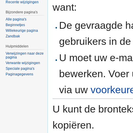
Recente wijzigingen
want:
Bijzondere pagina's
Alle pagina's
De gevraagde h
Beginnetjes
Willekeurige pagina
Zandbak
gebruikers in d
Hulpmiddelen
Verwijzingen naar deze
U moet uw e-mai
pagina
Verwante wijzigingen
Speciale pagina's
bewerken. Voer 
Paginagegevens
via uw
voorkeur
U kunt de brontek
kopiëren.