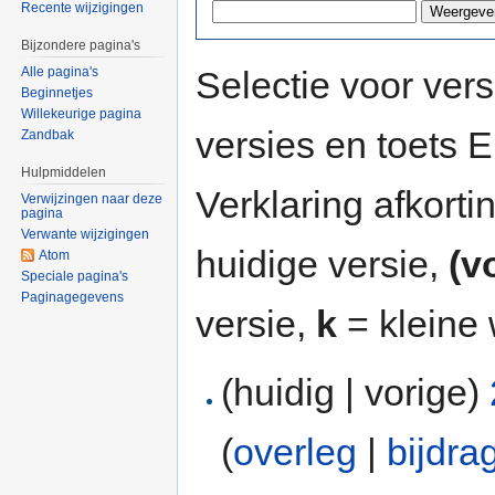
Recente wijzigingen
Bijzondere pagina's
Selectie voor vers
Alle pagina's
Beginnetjes
Willekeurige pagina
versies en toets
Zandbak
Hulpmiddelen
Verklaring afkort
Verwijzingen naar deze
pagina
Verwante wijzigingen
huidige versie,
(v
Atom
Speciale pagina's
Paginagegevens
versie,
k
= kleine 
(huidig | vorige)
(
overleg
|
bijdra