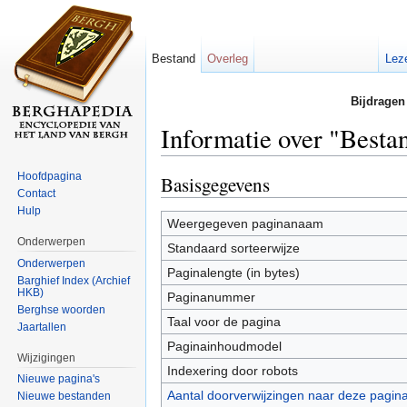
Bestand
Overleg
Lez
Bijdragen
Informatie over "Best
Ga naar:
navigatie
,
zoeken
Hoofdpagina
Basisgegevens
Contact
Hulp
Weergegeven paginanaam
Onderwerpen
Standaard sorteerwijze
Onderwerpen
Paginalengte (in bytes)
Barghief Index (Archief
HKB)
Paginanummer
Berghse woorden
Taal voor de pagina
Jaartallen
Paginainhoudmodel
Wijzigingen
Indexering door robots
Nieuwe pagina's
Aantal doorverwijzingen naar deze pagin
Nieuwe bestanden