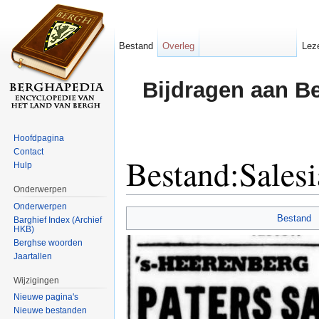
Bestand
Overleg
Lez
Bijdragen aan B
Hoofdpagina
Contact
Bestand:Sales
Hulp
Onderwerpen
Ga naar:
navigatie
,
zoeken
Onderwerpen
Bestand
Barghief Index (Archief
HKB)
Berghse woorden
Jaartallen
Wijzigingen
Nieuwe pagina's
Nieuwe bestanden