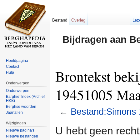
Bestand
Overleg
Lez
Bijdragen aan B
Hoofdpagina
Contact
Brontekst bek
Hulp
Onderwerpen
19451005 Maa
Onderwerpen
Barghief Index (Archief
HKB)
Berghse woorden
←
Bestand:Simons
Jaartallen
Ga naar:
navigatie
,
zoeken
Wijzigingen
U hebt geen rech
Nieuwe pagina's
Nieuwe bestanden