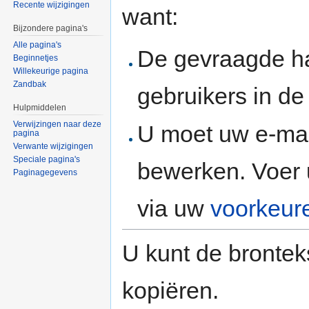
Recente wijzigingen
want:
Bijzondere pagina's
Alle pagina's
De gevraagde h
Beginnetjes
Willekeurige pagina
Zandbak
gebruikers in d
Hulpmiddelen
Verwijzingen naar deze
U moet uw e-mai
pagina
Verwante wijzigingen
Speciale pagina's
bewerken. Voer 
Paginagegevens
via uw
voorkeur
U kunt de brontek
kopiëren.