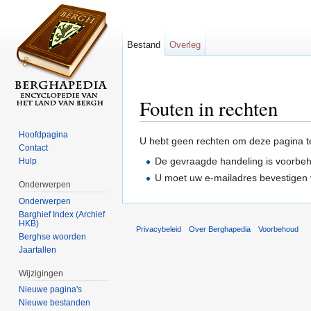
Bestand
Overleg
Fouten in rechten
Ga naar:
navigatie
,
zoeken
Hoofdpagina
U hebt geen rechten om deze pagina t
Contact
De gevraagde handeling is voorbe
Hulp
U moet uw e-mailadres bevestigen 
Onderwerpen
Onderwerpen
Barghief Index (Archief
HKB)
Privacybeleid
Over Berghapedia
Voorbehoud
Berghse woorden
Jaartallen
Wijzigingen
Nieuwe pagina's
Nieuwe bestanden