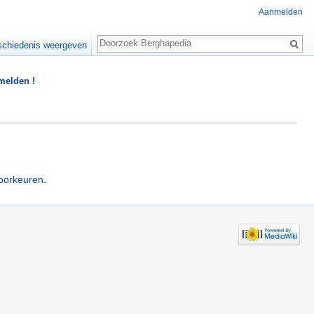
Aanmelden
Zoeken
chiedenis weergeven
 melden !
oorkeuren
.