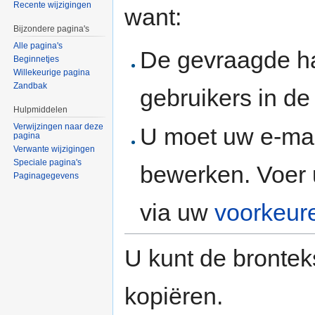
Recente wijzigingen
want:
Bijzondere pagina's
Alle pagina's
De gevraagde h
Beginnetjes
Willekeurige pagina
Zandbak
gebruikers in d
Hulpmiddelen
Verwijzingen naar deze
U moet uw e-mai
pagina
Verwante wijzigingen
Speciale pagina's
bewerken. Voer 
Paginagegevens
via uw
voorkeur
U kunt de brontek
kopiëren.