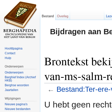
Bestand
Overleg
Lez
Bijdragen aan B
Hoofdpagina
Contact
Brontekst beki
Hulp
Onderwerpen
van-ms-salm-re
Onderwerpen
Barghief Index (Archief
HKB)
Berghse woorden
←
Bestand:Ter-ere-
Jaartallen
Ga naar:
navigatie
,
zoeken
Wijzigingen
U hebt geen rech
Nieuwe pagina's
Nieuwe bestanden