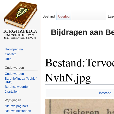
Bestand
Overleg
Lez
Bijdragen aan B
Hoofdpagina
Contact
Bestand:Tervo
Hulp
Onderwerpen
NvhN.jpg
Onderwerpen
Barghief Index (Archief
HKB)
Ga naar:
navigatie
,
zoeken
Berghse woorden
Jaartallen
Bestand
Wijzigingen
Nieuwe pagina's
Nieuwe bestanden