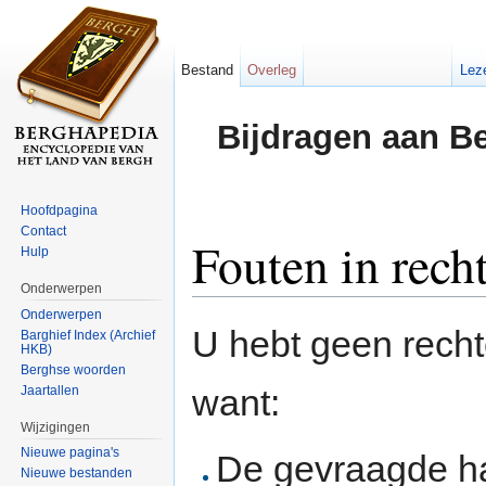
Bestand
Overleg
Lez
Bijdragen aan B
Hoofdpagina
Contact
Fouten in rech
Hulp
Onderwerpen
Ga naar:
navigatie
,
zoeken
Onderwerpen
U hebt geen rech
Barghief Index (Archief
HKB)
Berghse woorden
want:
Jaartallen
Wijzigingen
Nieuwe pagina's
De gevraagde h
Nieuwe bestanden