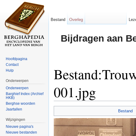
Bestand
Overleg
Lez
Bijdragen aan B
Hoofdpagina
Contact
Bestand:Trou
Hulp
Onderwerpen
001.jpg
Onderwerpen
Barghief Index (Archief
HKB)
Ga naar:
navigatie
,
zoeken
Berghse woorden
Jaartallen
Bestand
Wijzigingen
Nieuwe pagina's
Nieuwe bestanden