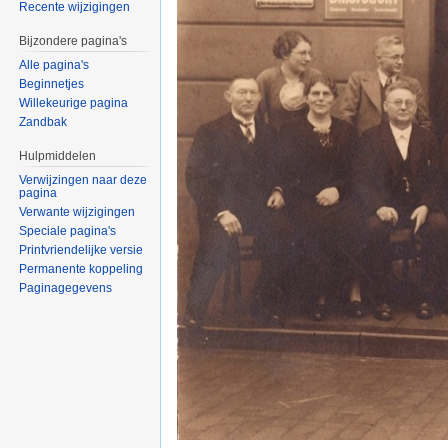
Recente wijzigingen
Bijzondere pagina's
Alle pagina's
Beginnetjes
Willekeurige pagina
Zandbak
Hulpmiddelen
Verwijzingen naar deze
pagina
Verwante wijzigingen
Speciale pagina's
Printvriendelijke versie
Permanente koppeling
Paginagegevens