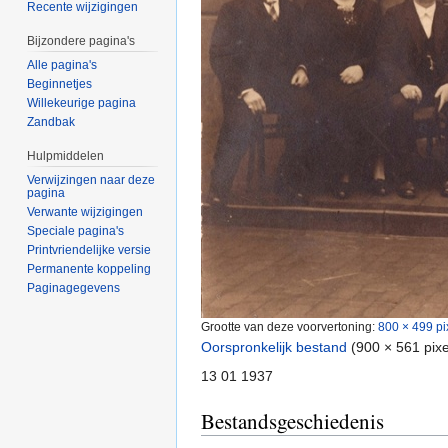
Recente wijzigingen
Bijzondere pagina's
Alle pagina's
Beginnetjes
Willekeurige pagina
Zandbak
Hulpmiddelen
Verwijzingen naar deze
pagina
Verwante wijzigingen
Speciale pagina's
Printvriendelijke versie
Permanente koppeling
Paginagegevens
Grootte van deze voorvertoning:
800 × 499 pi
Oorspronkelijk bestand
‎
(900 × 561 pix
13 01 1937
Bestandsgeschiedenis