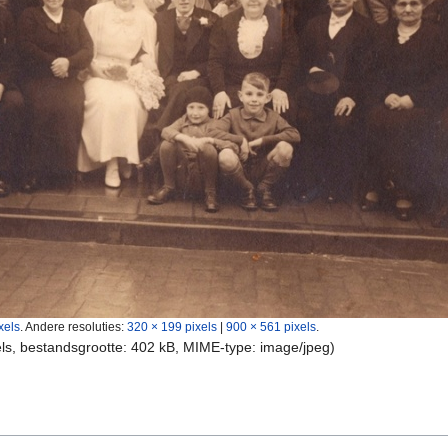
xels
.
Andere resoluties:
320 × 199 pixels
|
900 × 561 pixels
.
els, bestandsgrootte: 402 kB, MIME-type:
image/jpeg
)