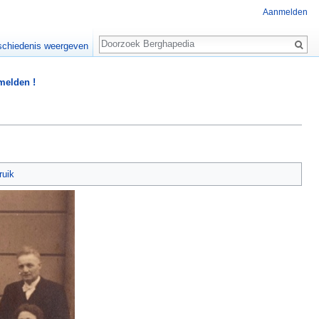
Aanmelden
Zoeken
chiedenis weergeven
 melden !
ruik