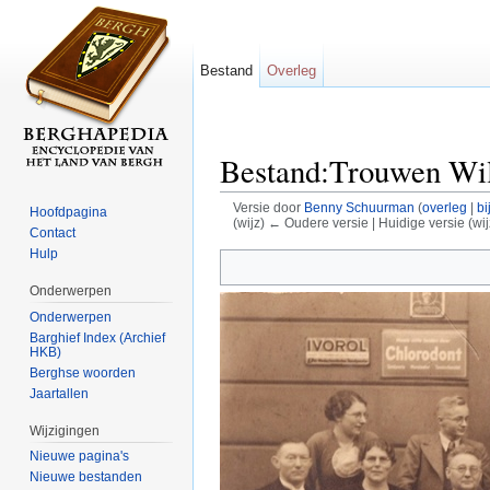
Bestand
Overleg
Bestand:Trouwen Wi
Versie door
Benny Schuurman
(
overleg
|
bi
Hoofdpagina
(wijz) ← Oudere versie | Huidige versie (wij
Contact
Ga naar:
navigatie
,
zoeken
Hulp
Onderwerpen
Onderwerpen
Barghief Index (Archief
HKB)
Berghse woorden
Jaartallen
Wijzigingen
Nieuwe pagina's
Nieuwe bestanden