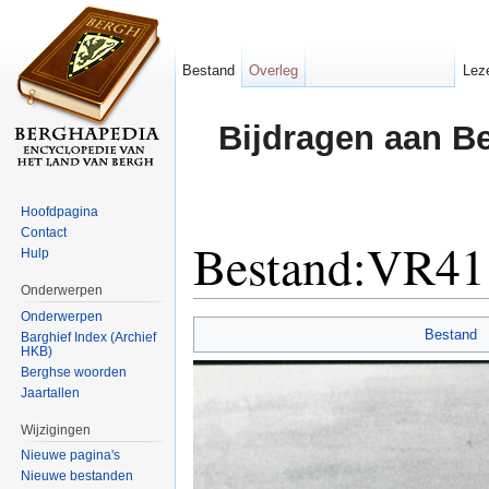
Bestand
Overleg
Lez
Bijdragen aan B
Hoofdpagina
Contact
Bestand:VR41
Hulp
Onderwerpen
Ga naar:
navigatie
,
zoeken
Onderwerpen
Bestand
Barghief Index (Archief
HKB)
Berghse woorden
Jaartallen
Wijzigingen
Nieuwe pagina's
Nieuwe bestanden