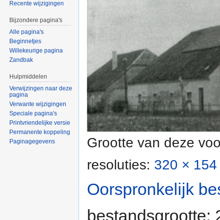
Recente wijzigingen
Bijzondere pagina's
Alle pagina's
Beginnetjes
Willekeurige pagina
Zandbak
Hulpmiddelen
Verwijzingen naar deze
pagina
Verwante wijzigingen
Speciale pagina's
Printvriendelijke versie
Permanente koppeling
Grootte van deze voo
Paginagegevens
resoluties:
320 × 154 
Oorspronkelijk be
bestandsgrootte: