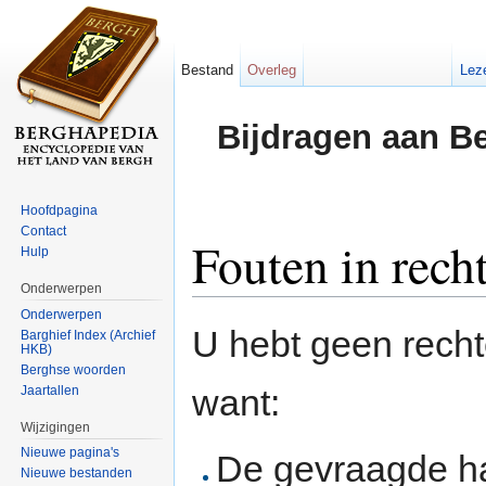
Bestand
Overleg
Lez
Bijdragen aan B
Hoofdpagina
Contact
Fouten in rech
Hulp
Onderwerpen
Ga naar:
navigatie
,
zoeken
Onderwerpen
U hebt geen rech
Barghief Index (Archief
HKB)
Berghse woorden
want:
Jaartallen
Wijzigingen
Nieuwe pagina's
De gevraagde h
Nieuwe bestanden