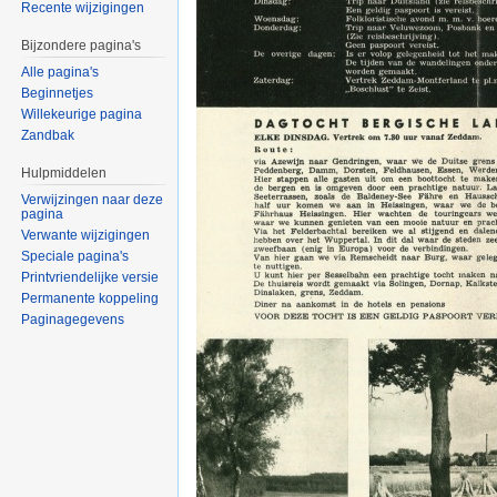
Recente wijzigingen
Bijzondere pagina's
Alle pagina's
Beginnetjes
Willekeurige pagina
Zandbak
Hulpmiddelen
Verwijzingen naar deze
pagina
Verwante wijzigingen
Speciale pagina's
Printvriendelijke versie
Permanente koppeling
Paginagegevens