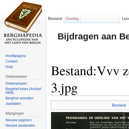
Bestand
Overleg
Lez
Bijdragen aan B
Hoofdpagina
Contact
Bestand:Vvv z
Hulp
Onderwerpen
3.jpg
Onderwerpen
Barghief Index (Archief
HKB)
Ga naar:
navigatie
,
zoeken
Berghse woorden
Jaartallen
Bestand
Wijzigingen
Nieuwe pagina's
Nieuwe bestanden