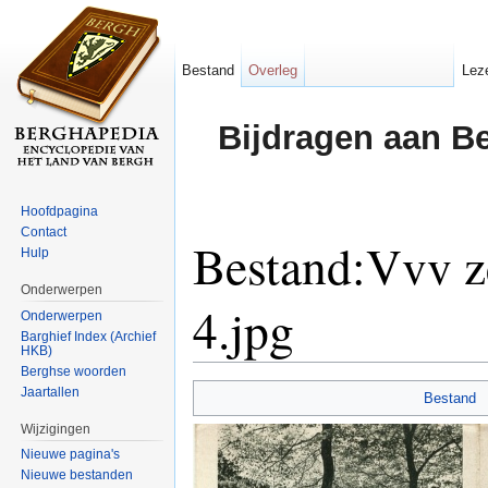
Bestand
Overleg
Lez
Bijdragen aan B
Hoofdpagina
Contact
Bestand:Vvv z
Hulp
Onderwerpen
4.jpg
Onderwerpen
Barghief Index (Archief
HKB)
Ga naar:
navigatie
,
zoeken
Berghse woorden
Jaartallen
Bestand
Wijzigingen
Nieuwe pagina's
Nieuwe bestanden