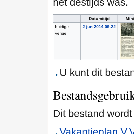
het destijds was.
Datum/tijd
Min
huidige
2 jun 2014 09:22
versie
U kunt dit besta
Bestandsgebrui
Dit bestand wordt
Vakantieplan V.