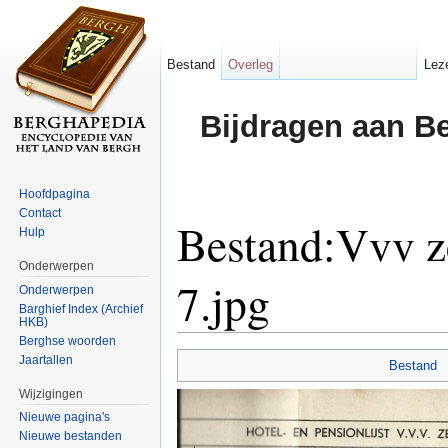
Bestand
Overleg
Lez
Bijdragen aan B
Hoofdpagina
Contact
Bestand:Vvv z
Hulp
Onderwerpen
7.jpg
Onderwerpen
Barghief Index (Archief
HKB)
Ga naar:
navigatie
,
zoeken
Berghse woorden
Jaartallen
Bestand
Wijzigingen
Nieuwe pagina's
Nieuwe bestanden