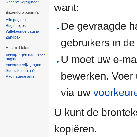
Recente wijzigingen
want:
Bijzondere pagina's
Alle pagina's
De gevraagde h
Beginnetjes
Willekeurige pagina
Zandbak
gebruikers in d
Hulpmiddelen
Verwijzingen naar deze
U moet uw e-mai
pagina
Verwante wijzigingen
Speciale pagina's
bewerken. Voer 
Paginagegevens
via uw
voorkeur
U kunt de brontek
kopiëren.