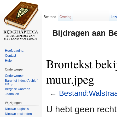
Bestand
Overleg
Lez
Bijdragen aan B
Hoofdpagina
Contact
Brontekst beki
Hulp
Onderwerpen
muur.jpeg
Onderwerpen
Barghief Index (Archief
HKB)
Berghse woorden
←
Bestand:Walstraa
Jaartallen
Ga naar:
navigatie
,
zoeken
Wijzigingen
U hebt geen rech
Nieuwe pagina's
Nieuwe bestanden