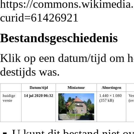
https://commons.wikimedia
curid=61426921
Bestandsgeschiedenis
Klik op een datum/tijd om he
destijds was.
Datum/tijd
Miniatuur
Afmetingen
huidige
14 jul 2020 06:32
1.440 × 1.080
Ver
versie
(357 kB)
(
ov
U kunt dit bestand niet ov