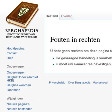
Bestand
Overleg
Fouten in rechten
Ga naar:
navigatie
,
zoeken
Hoofdpagina
U hebt geen rechten om deze pagina t
Contact
De gevraagde handeling is voorbe
Hulp
U moet uw e-mailadres bevestigen 
Onderwerpen
Onderwerpen
Barghief Index (Archief
HKB)
Privacybeleid
Over Berghapedia
Voorbehoud
Berghse woorden
Jaartallen
Wijzigingen
Nieuwe pagina's
Nieuwe bestanden