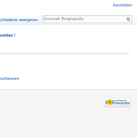
Aanmelden
Zoeken
chiedenis weergeven
 melden !
oorkeuren
.